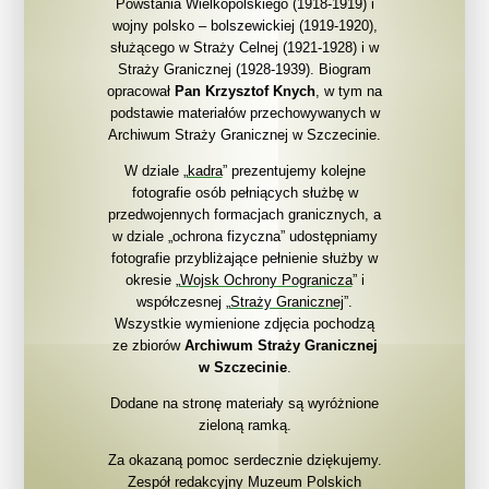
Powstania Wielkopolskiego (1918-1919) i
wojny polsko – bolszewickiej (1919-1920),
służącego w Straży Celnej (1921-1928) i w
Straży Granicznej (1928-1939). Biogram
opracował
Pan Krzysztof Knych
, w tym na
podstawie materiałów przechowywanych w
Archiwum Straży Granicznej w Szczecinie.
W dziale „
kadra
” prezentujemy kolejne
fotografie osób pełniących służbę w
przedwojennych formacjach granicznych, a
w dziale „ochrona fizyczna” udostępniamy
fotografie przybliżające pełnienie służby w
okresie „
Wojsk Ochrony Pogranicza
” i
współczesnej „
Straży Granicznej
”.
Wszystkie wymienione zdjęcia pochodzą
ze zbiorów
Archiwum Straży Granicznej
w Szczecinie
.
Dodane na stronę materiały są wyróżnione
zieloną ramką.
Za okazaną pomoc serdecznie dziękujemy.
Zespół redakcyjny Muzeum Polskich