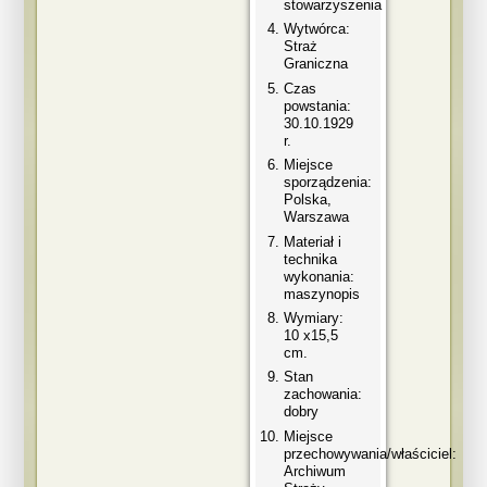
stowarzyszenia
Wytwórca:
Straż
Graniczna
Czas
powstania:
30.10.1929
r.
Miejsce
sporządzenia:
Polska,
Warszawa
Materiał i
technika
wykonania:
maszynopis
Wymiary:
10 x15,5
cm.
Stan
zachowania:
dobry
Miejsce
przechowywania/właściciel:
Archiwum