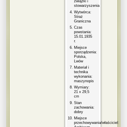
związki i
stowarzyszenia
Wytwórca:
Straż
Graniczna
Czas
powstania:
15.01.1935
r.
Miejsce
sporządzenia:
Polska,
Lwów
Materiał i
technika
wykonania:
maszynopis
Wymiary:
21 x 29,5
cm
Stan
zachowania:
dobry
Miejsce
przechowywania/właściciel: