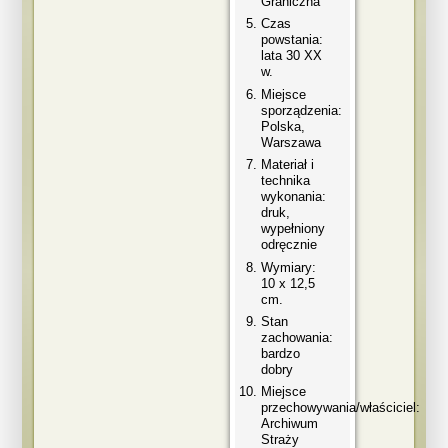
Graniczna
Czas
powstania:
lata 30 XX
w.
Miejsce
sporządzenia:
Polska,
Warszawa
Materiał i
technika
wykonania:
druk,
wypełniony
odręcznie
Wymiary:
10 x 12,5
cm.
Stan
zachowania:
bardzo
dobry
Miejsce
przechowywania/właściciel:
Archiwum
Straży