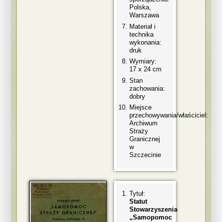
Polska,
Warszawa
Materiał i
technika
wykonania:
druk
Wymiary:
17 x 24 cm
Stan
zachowania:
dobry
Miejsce
przechowywania/właściciel:
Archiwum
Straży
Granicznej
w
Szczecinie
Tytuł:
Statut
Stowarzyszenia
„Samopomoc