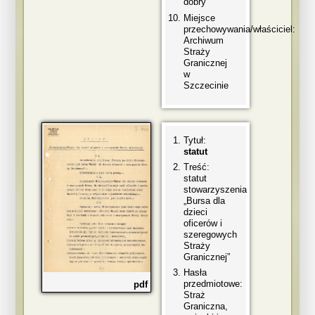
dobry
Miejsce
przechowywania/właściciel:
Archiwum
Straży
Granicznej
w
Szczecinie
Tytuł:
statut
Treść:
statut
stowarzyszenia
„Bursa dla
dzieci
oficerów i
szeregowych
Straży
Granicznej”
Hasła
przedmiotowe:
pdf
Straż
Graniczna,