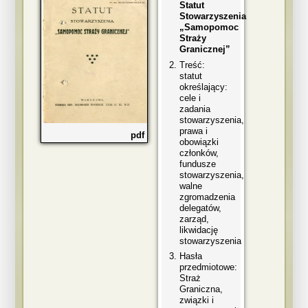
Statut
Stowarzyszenia
„Samopomoc
Straży
Granicznej”
Treść:
statut
określający:
cele i
zadania
stowarzyszenia,
prawa i
pdf
obowiązki
członków,
fundusze
stowarzyszenia,
walne
zgromadzenia
delegatów,
zarząd,
likwidację
stowarzyszenia
Hasła
przedmiotowe:
Straż
Graniczna,
związki i