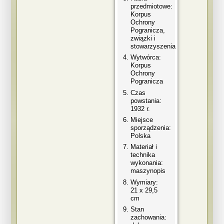
przedmiotowe:
Korpus
Ochrony
Pogranicza,
związki i
stowarzyszenia
Wytwórca:
Korpus
Ochrony
Pogranicza
Czas
powstania:
1932 r.
Miejsce
sporządzenia:
Polska
Materiał i
technika
wykonania:
maszynopis
Wymiary:
21 x 29,5
cm
Stan
zachowania: