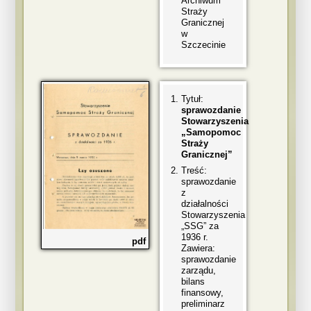
Archiwum
Straży
Granicznej
w
Szczecinie
Tytuł:
sprawozdanie
Stowarzyszenia
„Samopomoc
Straży
Granicznej”
Treść:
sprawozdanie
z
działalności
Stowarzyszenia
„SSG” za
1936 r.
pdf
Zawiera:
sprawozdanie
zarządu,
bilans
finansowy,
preliminarz