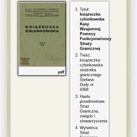
Tytuł:
książeczka
członkowska
Kasy
Wzajemnej
Pomocy
Funkcjonariuszy
Straży
Granicznej
Treść:
książeczka
członkowska
strażnika
pdf
granicznego
Stefana
Dudy nr
4368
Hasła
przedmiotowe:
Straż
Graniczna,
związki i
stowarzyszenia
Wytwórca:
Straż