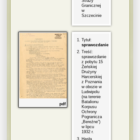
Straży
Granicznej
w
Szczecinie
Tytuł:
sprawozdanie
Treść:
sprawozdanie
z pobytu 15
Żeńskiej
Drużyny
Harcerskiej
z Poznania
w obozie w
Ludwipolu
(na terenie
Batalionu
pdf
Korpusu
Ochrony
Pogranicza
„Bereźne”)
w lipcu
1932 r.
Hasła