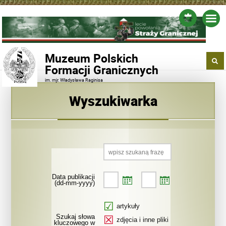
Muzeum Polskich
Formacji Granicznych
im. mjr. Władysława Raginisa
Wyszukiwarka
Data publikacji
(dd-mm-yyyy)
artykuły
Szukaj słowa
zdjęcia i inne pliki
kluczowego w