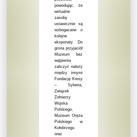
powodując, że
wirtualne
zasoby
ustawicznie są
wzbogacane o
kolejne
eksponaty. Do
grona przyjaciół
Muzeum bez
wątpienia
zaliczyć należy
między innymi
Fundację Kresy
– Syberia,
Związek
Żołnierzy
Wojska
Polskiego,
Muzeum Oręża
Polskiego w
Kołobrzegu
oraz