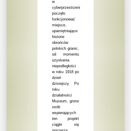
w
cyberprzestrzeni
poczęło
funkcjonować
miejsce,
upamiętniające
historie
obrońców
polskich granic,
od momentu
uzyskania
niepodległości
w roku 1918 po
dzień
dzisiejszy. Po
roku
działalności
Muzeum, grono
osób
wspierających
ten projekt
ciągle się
poszerza,