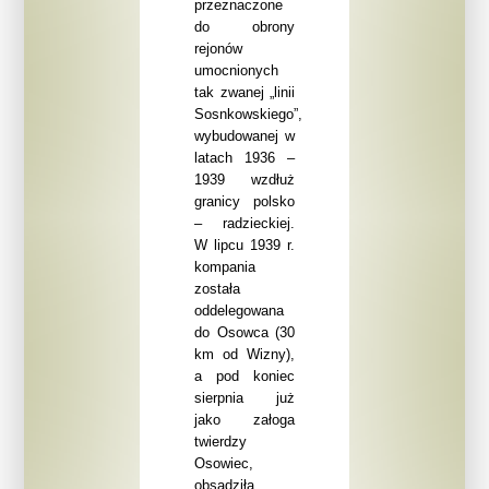
przeznaczone
do obrony
rejonów
umocnionych
tak zwanej „linii
Sosnkowskiego”,
wybudowanej w
latach 1936 –
1939 wzdłuż
granicy polsko
– radzieckiej.
W lipcu 1939 r.
kompania
została
oddelegowana
do Osowca (30
km od Wizny),
a pod koniec
sierpnia już
jako załoga
twierdzy
Osowiec,
obsadziła