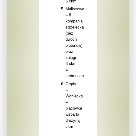
5 ckm
Maliszewo
– 8
kompania
strzelecka
(bez
dwóch
plutonów)
oraz
załogi
3 ckm
w
schronach
Grądy
–
Woniecko
–
placówka
wsparta
drużyną
ckm