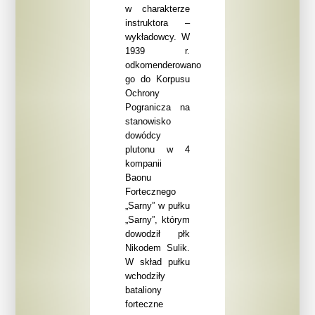
w charakterze
instruktora –
wykładowcy. W
1939 r.
odkomenderowano
go do Korpusu
Ochrony
Pogranicza na
stanowisko
dowódcy
plutonu w 4
kompanii
Baonu
Fortecznego
„Sarny”
w pułku
„Sarny”,
którym
dowodził płk
Nikodem Sulik.
W skład pułku
wchodziły
bataliony
forteczne