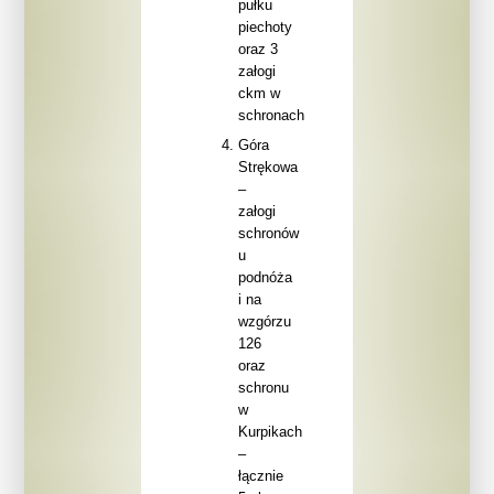
pułku
piechoty
oraz 3
załogi
ckm w
schronach
Góra
Strękowa
–
załogi
schronów
u
podnóża
i na
wzgórzu
126
oraz
schronu
w
Kurpikach
–
łącznie