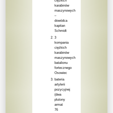
ciężkich
karabinów
maszynowych
–
dowódca
kapitan
Schmidt
3
kompania
ciężkich
karabinów
maszynowych
batalionu
fortecznego
Osowiec
bateria
artylerii
pozycyjnej
(dwa
plutony
armat
76