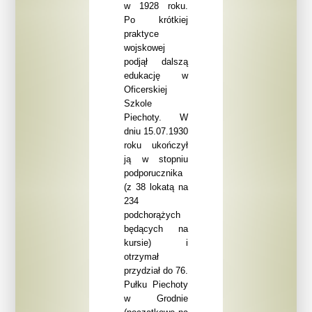
w 1928 roku.
Po krótkiej
praktyce
wojskowej
podjął dalszą
edukację w
Oficerskiej
Szkole
Piechoty. W
dniu 15.07.1930
roku ukończył
ją w stopniu
podporucznika
(z 38 lokatą
na
234
podchorążych
będących na
kursie) i
otrzymał
przydział do 76.
Pułku Piechoty
w Grodnie