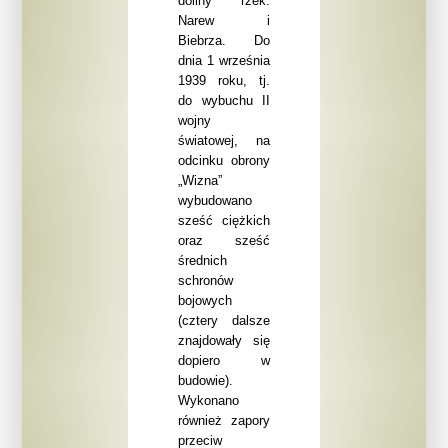
doliny rzek:
Narew i
Biebrza. Do
dnia 1 września
1939 roku, tj.
do wybuchu II
wojny
światowej, na
odcinku obrony
„Wizna”
wybudowano
sześć ciężkich
oraz sześć
średnich
schronów
bojowych
(cztery dalsze
znajdowały się
dopiero w
budowie).
Wykonano
również zapory
przeciw