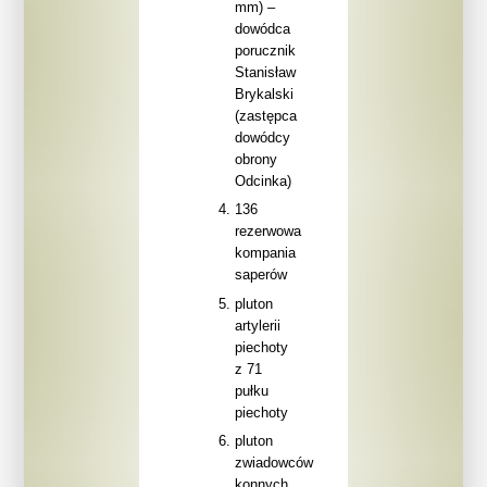
mm) –
dowódca
porucznik
Stanisław
Brykalski
(zastępca
dowódcy
obrony
Odcinka)
136
rezerwowa
kompania
saperów
pluton
artylerii
piechoty
z 71
pułku
piechoty
pluton
zwiadowców
konnych