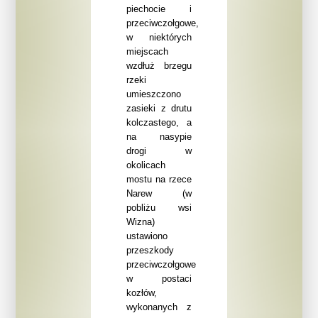
piechocie i
przeciwczołgowe,
w niektórych
miejscach
wzdłuż brzegu
rzeki
umieszczono
zasieki z drutu
kolczastego, a
na nasypie
drogi
w
okolicach
mostu na rzece
Narew (w
pobliżu wsi
Wizna)
ustawiono
przeszkody
przeciwczołgowe
w postaci
kozłów,
wykonanych z