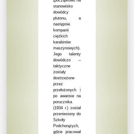
(początkowo na
stanowisko
dowódcy
plutonu, a
następnie
kompanii
ciężkich
karabinów
maszynowych).
Jego talenty
dowódczo –
taktyczne
zostały
dostrzeżone
przez
przełożonych i
po awansie na
porucznika
(1934 r.) został
przeniesiony
do
Szkoły
Podchorążych,
gdzie pracował