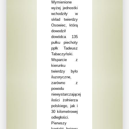
Wymienione
wyżej jednostki
wchodziły w
skład twierdzy
Osowiec, którą
dowodził
dowódca 135
pułku piechoty
ppłk Tadeusz
Tabaczyński.
Wsparcie z
kierunku
twierdzy było
iluzoryczne,
zarówno z
powodu
niewystarczającej
ilości żołnierza
polskiego, jak i
30 kilometrowej
odległości.
Pierwszy
kontakt bojowy