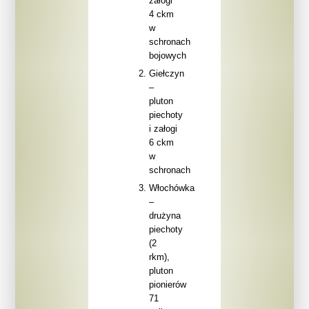
załogi
4 ckm
w
schronach
bojowych
Giełczyn
–
pluton
piechoty
i załogi
6 ckm
w
schronach
Włochówka
–
drużyna
piechoty
(2
rkm),
pluton
pionierów
71