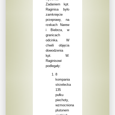
Zadaniem kpt.
Raginisa było
zamknięcie
przeprawy, na
rzekach Narew
i Biebrza, w
granicach
odcinka. W
chwili objęcia
dowodzenia
kpt. W.
Raginisowi
podlegały:
8
kompania
strzelecka
135
pułku
piechoty,
wzmocniona
plutonem