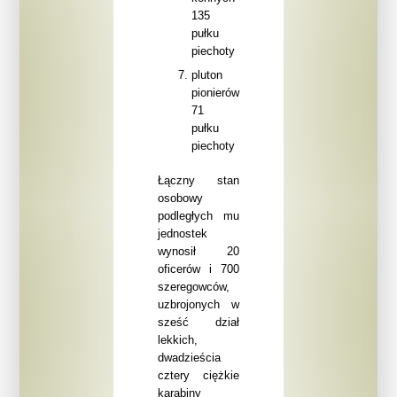
135
pułku
piechoty
pluton
pionierów
71
pułku
piechoty
Łączny stan
osobowy
podległych mu
jednostek
wynosił 20
oficerów i 700
szeregowców,
uzbrojonych w
sześć dział
lekkich,
dwadzieścia
cztery ciężkie
karabiny