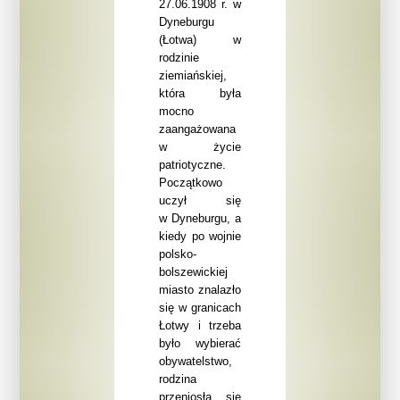
27.06.1908 r. w
Dyneburgu
(Łotwa) w
rodzinie
ziemiańskiej,
która była
mocno
zaangażowana
w życie
patriotyczne.
Początkowo
uczył się
w Dyneburgu, a
kiedy po wojnie
polsko-
bolszewickiej
miasto znalazło
się w granicach
Łotwy i trzeba
było wybierać
obywatelstwo,
rodzina
przeniosła się