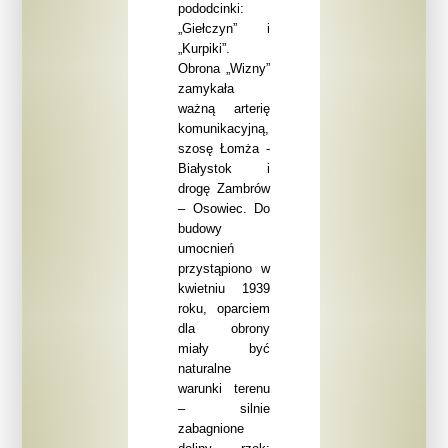
pododcinki:
„Giełczyn” i
„Kurpiki”.
Obrona „Wizny”
zamykała
ważną arterię
komunikacyjną,
szosę Łomża -
Białystok i
drogę Zambrów
– Osowiec. Do
budowy
umocnień
przystąpiono w
kwietniu 1939
roku, oparciem
dla obrony
miały być
naturalne
warunki terenu
– silnie
zabagnione