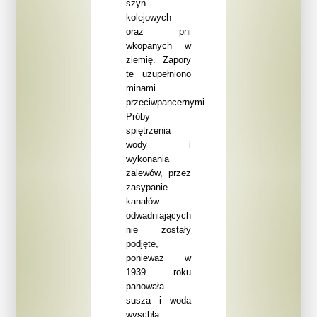
szyn
kolejowych
oraz pni
wkopanych w
ziemię. Zapory
te uzupełniono
minami
przeciwpancernymi.
Próby
spiętrzenia
wody i
wykonania
zalewów, przez
zasypanie
kanałów
odwadniających
nie zostały
podjęte,
ponieważ w
1939 roku
panowała
susza
i woda
wyschła.