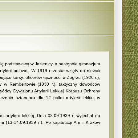
kołę podstawową w Jasienicy, a następnie gimnazjum
ylerii polowej. W 1919 r. został wzięty do niewoli
ujące kursy: oficerów łączności w Zegrzu (1926 r.),
yjny w Rembertowie (1930 r.), taktyczny dowódców
owódcy Dywizjonu Artylerii Lekkiej Korpusu Ochrony
czenia sztandaru dla 12 pułku artylerii lekkiej w
artylerii lekkiej. Dnia 03.09.1939 r. wyjechał do
i (13-14.09.1939 r.). Po kapitulacji Armii Kraków