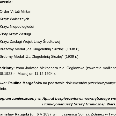
czenia:
Order Virtuti Militari
Krzyż Walecznych
Krzyż Niepodległości
Złoty Krzyż Zasługi
Krzyż Zasługi Wojsk Litwy Środkowej
Brązowy Medal „Za Długoletnią Służbę” (1938 r.)
Srebrny Medal „Za Długoletnią Służbę” (1939 r.).
odzinny:
żona Jadwiga Aleksandra z d. Cegłowska (zawarcie małżeństw
08.1923 r., Maciej ur. 11.12.1924 r.
ował:
Paulina Margańska
na podstawie dokumentów przechowywanych 
inie.
ogram zamieszczony w: Aparat bezpieczeństwa wewnętrznego wo
i funkcjonariuszy Straży Granicznej, Wars
tanisław Ratajski
(ur. 6 V 1897 w m. Jasienica Solna). Żołnierz w I woj