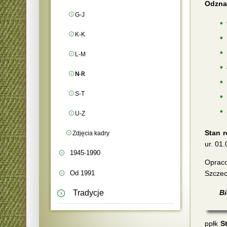
Odzna
G-J
K-K
L-M
N-R
S-T
U-Z
Stan r
Zdjęcia kadry
ur. 01.
1945-1990
Oprac
Od 1991
Szczec
Bi
Tradycje
ppłk
S