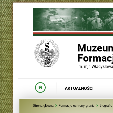
Muzeum
Formacj
im. mjr. Władysław
AKTUALNOŚCI
Strona główna
Formacje ochrony granic
Biografie