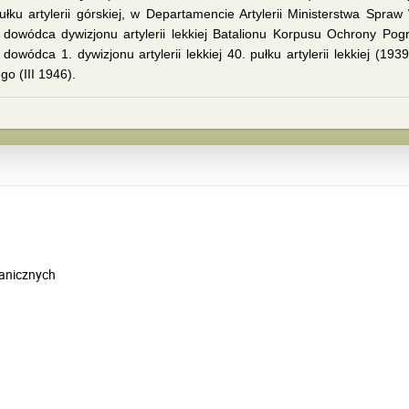
ułku artylerii górskiej, w Departamencie Artylerii Ministerstwa Sp
 dowódca dywizjonu artylerii lekkiej Batalionu Korpusu Ochrony Pog
 dowódca 1. dywizjonu artylerii lekkiej 40. pułku artylerii lekkiej (19
go (III 1946).
ranicznych