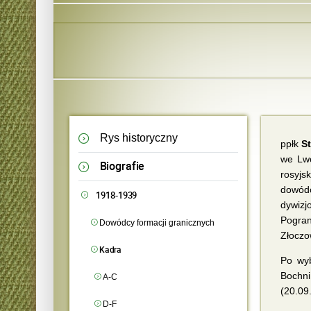
Rys historyczny
ppłk
S
we Lwo
Biografie
rosyjs
dowódc
1918-1939
dywizj
Pogran
Dowódcy formacji granicznych
Złoczo
Kadra
Po wyb
Bochni
A-C
(20.09
D-F