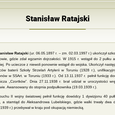
Stanisław Ratajski
tanisław Ratajski
(ur. 06.05.1897 r. – zm. 02.03.1997 r.) ukończył sz
wie, gdzie zdał egzamin dojrzałości. W 1915 r. wstąpił do 2 pułku art
kiej. Po ucieczce z niewoli ponownie wstąpił do wojska. Ukończył następ
ów baterii Szkoły Strzelań Artylerii w Toruniu (1928 r.), unifikac
onów w SSArt. w Toruniu (1933 r.). Od 13.11.1937 r. pełnił funkcję d
icza „Czortków”. Dnia 27.11.1938 r. brał udział w uroczystości wrę
wie. Awansowany do stopnia podpułkownika (19.03.1939 r.).
uchu II wojny światowej pełnił funkcję dowódcy 1 dywizjonu 40 pułku 
, a stamtąd do Aleksandrowa Lubelskiego, gdzie walki trwały dwa dn
.1939 r.) przebywał w kraju pod okupacją niemiecką.