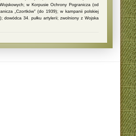
raw Wojskowych; w Korpusie Ochrony Pogranicza (od
ranicza „Czortków" (do 1939); w kampanii polskiej
39); dowódca 34. pułku artylerii; zwolniony z Wojska